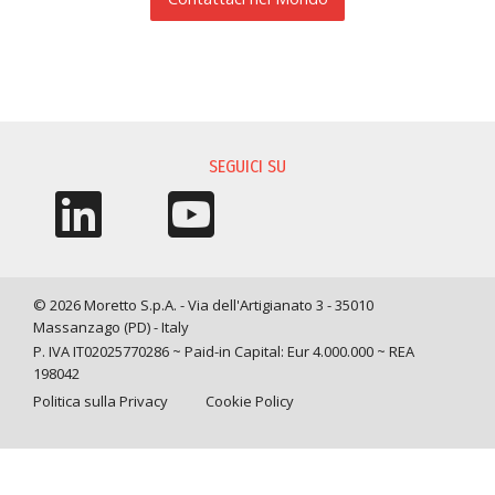
RICHIESTA INFORMAZIONI
SEGUICI SU
© 2026 Moretto S.p.A. - Via dell'Artigianato 3 - 35010
Massanzago (PD) - Italy
P. IVA IT02025770286 ~ Paid-in Capital: Eur 4.000.000 ~ REA
198042
Politica sulla Privacy
Cookie Policy
Query time: 0,0062 s Parsing time: 0,0906 s