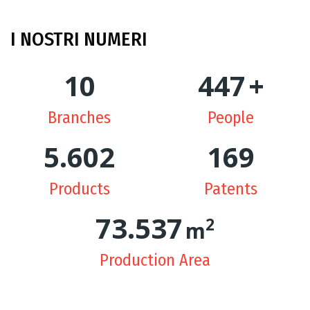
I NOSTRI NUMERI
10
449
+
Branches
People
5.630
170
Products
Patents
74.334
2
m
Production Area