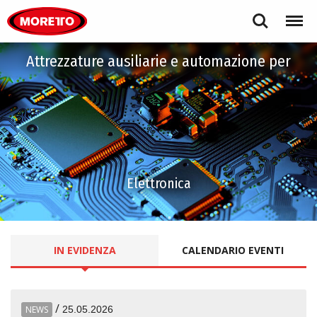
Moretto S.p.A.
Search
Menu
Attrezzature ausiliarie e automazione per
Elettronica
IN EVIDENZA
CALENDARIO EVENTI
/
NEWS
25.05.2026