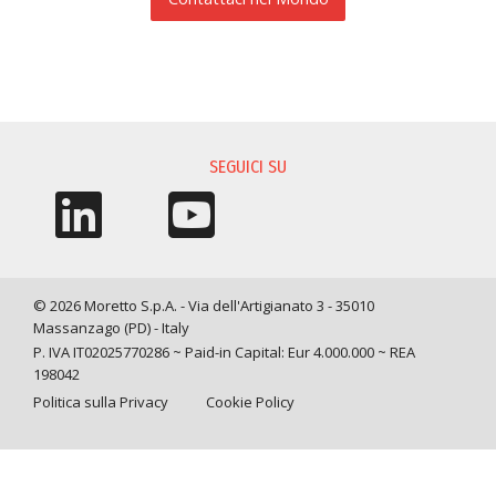
RICHIESTA INFORMAZIONI
SEGUICI SU
© 2026 Moretto S.p.A. - Via dell'Artigianato 3 - 35010
Massanzago (PD) - Italy
P. IVA IT02025770286 ~ Paid-in Capital: Eur 4.000.000 ~ REA
198042
Politica sulla Privacy
Cookie Policy
Query time: 0,0069 s Parsing time: 0,0827 s