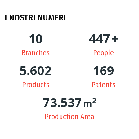
I NOSTRI NUMERI
10
449
+
Branches
People
5.631
170
Products
Patents
74.362
2
m
Production Area